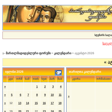
სტუმარს სალა
საეკ
მართლმადიდებლური ფორუმი
>
კალენდარი
> აგვისტო 2026
«
აგ
ივლისი 2026
თარიღთა კალენდარი
კვი
ორშ
სამ
ოთხ
ხუთ
პარ
შაბ
კვირა
ორშაბათი
»
1
2
3
4
»
5
6
7
8
9
10
11
»
»
12
13
14
15
16
17
18
»
19
20
21
22
23
24
25