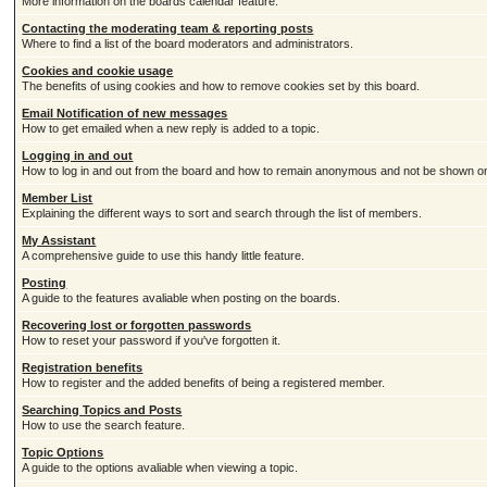
More information on the boards calendar feature.
Contacting the moderating team & reporting posts
Where to find a list of the board moderators and administrators.
Cookies and cookie usage
The benefits of using cookies and how to remove cookies set by this board.
Email Notification of new messages
How to get emailed when a new reply is added to a topic.
Logging in and out
How to log in and out from the board and how to remain anonymous and not be shown on t
Member List
Explaining the different ways to sort and search through the list of members.
My Assistant
A comprehensive guide to use this handy little feature.
Posting
A guide to the features avaliable when posting on the boards.
Recovering lost or forgotten passwords
How to reset your password if you've forgotten it.
Registration benefits
How to register and the added benefits of being a registered member.
Searching Topics and Posts
How to use the search feature.
Topic Options
A guide to the options avaliable when viewing a topic.