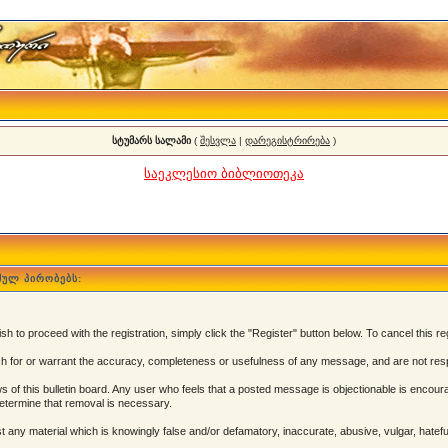
სტუმარს სალამი
(
შესვლა
|
დარეგისტრირება
)
საეკლესიო ბიბლიოთეკა
მულ პირობებს:
 to proceed with the registration, simply click the "Register" button below. To cancel this reg
 for or warrant the accuracy, completeness or usefulness of any message, and are not resp
of this bulletin board. Any user who feels that a posted message is objectionable is encoura
determine that removal is necessary.
post any material which is knowingly false and/or defamatory, inaccurate, abusive, vulgar, hatef