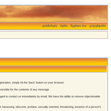
დახმარება
ძებნა
წევრთა სია
კალენდარი
istration, simply hit the 'back' button on your browser.
onsible for the contents of any message.
ged to contact us immediately by email. We have the ability to remove objectionable
ul, harassing, obscene, profane, sexually oriented, threatening, invasive of a person's