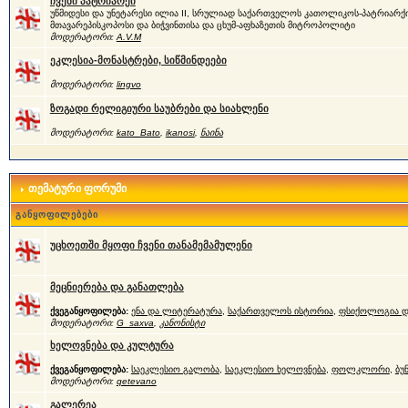
ჩვენი პატრიარქი
უწმიდესი და უნეტარესი ილია II, სრულიად საქართველოს კათოლიკოს-პატრიარქი
მთავარეპისკოპოსი და ბიჭვინთისა და ცხუმ-აფხაზეთის მიტროპოლიტი
მოდერატორი:
A.V.M
ეკლესია-მონასტრები, სიწმინდეები
მოდერატორი:
lingvo
ზოგადი რელიგიური საუბრები და სიახლენი
მოდერატორი:
kato_Bato
,
ikanosi
,
ნაინა
თემატური ფორუმი
განყოფილებები
უცხოეთში მყოფი ჩვენი თანამემამულენი
მეცნიერება და განათლება
ქვეგანყოფილება:
ენა და ლიტერატურა
,
საქართველოს ისტორია
,
ფსიქოლოგია დ
მოდერატორი:
G_saxva
,
კანონისტი
ხელოვნება და კულტურა
ქვეგანყოფილება:
საეკლესიო გალობა
,
საეკლესიო ხელოვნება
,
ფოლკლორი
,
ბუ
მოდერატორი:
qetevano
გალერეა