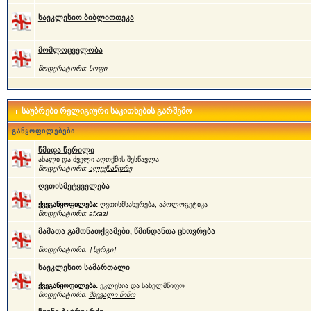
საეკლესიო ბიბლიოთეკა
მომლოცველობა
მოდერატორი:
სოფი
საუბრები რელიგიური საკითხების გარშემო
განყოფილებები
წმიდა წერილი
ახალი და ძველი აღთქმის შესწავლა
მოდერატორი:
ალექსანდრე
ღვთისმეტყველება
ქვეგანყოფილება:
ღვთისმსახურება
,
აპოლოგეტიკა
მოდერატორი:
afxazi
მამათა გამონათქვამები, წმინდანთა ცხოვრება
მოდერატორი:
†სერგი†
საეკლესიო სამართალი
ქვეგანყოფილება:
ეკლესია და სახელმწიფო
მოდერატორი:
მხევალი ნინო