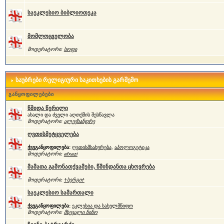
საეკლესიო ბიბლიოთეკა
მომლოცველობა
მოდერატორი:
სოფი
საუბრები რელიგიური საკითხების გარშემო
განყოფილებები
წმიდა წერილი
ახალი და ძველი აღთქმის შესწავლა
მოდერატორი:
ალექსანდრე
ღვთისმეტყველება
ქვეგანყოფილება:
ღვთისმსახურება
,
აპოლოგეტიკა
მოდერატორი:
afxazi
მამათა გამონათქვამები, წმინდანთა ცხოვრება
მოდერატორი:
†სერგი†
საეკლესიო სამართალი
ქვეგანყოფილება:
ეკლესია და სახელმწიფო
მოდერატორი:
მხევალი ნინო