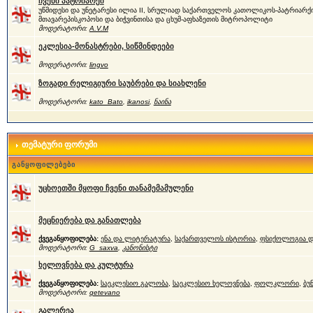
ჩვენი პატრიარქი
უწმიდესი და უნეტარესი ილია II, სრულიად საქართველოს კათოლიკოს-პატრიარქი
მთავარეპისკოპოსი და ბიჭვინთისა და ცხუმ-აფხაზეთის მიტროპოლიტი
მოდერატორი:
A.V.M
ეკლესია-მონასტრები, სიწმინდეები
მოდერატორი:
lingvo
ზოგადი რელიგიური საუბრები და სიახლენი
მოდერატორი:
kato_Bato
,
ikanosi
,
ნაინა
თემატური ფორუმი
განყოფილებები
უცხოეთში მყოფი ჩვენი თანამემამულენი
მეცნიერება და განათლება
ქვეგანყოფილება:
ენა და ლიტერატურა
,
საქართველოს ისტორია
,
ფსიქოლოგია დ
მოდერატორი:
G_saxva
,
კანონისტი
ხელოვნება და კულტურა
ქვეგანყოფილება:
საეკლესიო გალობა
,
საეკლესიო ხელოვნება
,
ფოლკლორი
,
ბუ
მოდერატორი:
qetevano
გალერეა