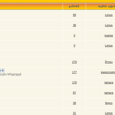
გამოხმ.
თემის ავტ
99
Lenus
38
Lenus
0
marine
0
Lenus
270
შოთა
» 9
177
ioanezosi
ელება სრულდებ
176
tamara
87
tamara
38
lingvo
31
Lenus