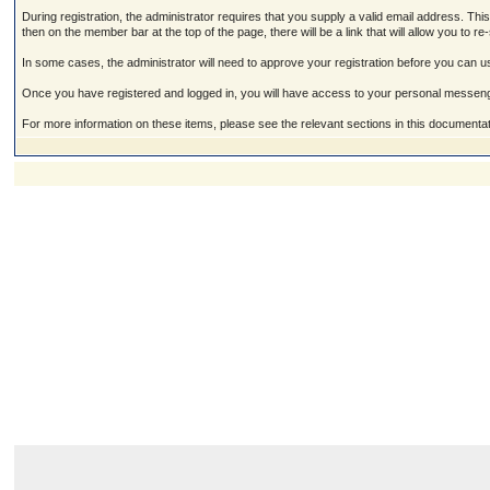
During registration, the administrator requires that you supply a valid email address. This 
then on the member bar at the top of the page, there will be a link that will allow you to re
In some cases, the administrator will need to approve your registration before you can use 
Once you have registered and logged in, you will have access to your personal messeng
For more information on these items, please see the relevant sections in this documentat