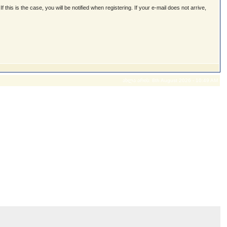
 this is the case, you will be notified when registering. If your e-mail does not arrive,
ახლა არის: 8th August 2026 - 10:49 AM