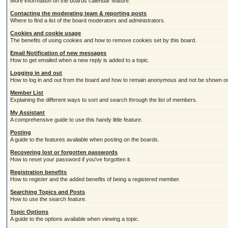
More information on the boards calendar feature.
Contacting the moderating team & reporting posts
Where to find a list of the board moderators and administrators.
Cookies and cookie usage
The benefits of using cookies and how to remove cookies set by this board.
Email Notification of new messages
How to get emailed when a new reply is added to a topic.
Logging in and out
How to log in and out from the board and how to remain anonymous and not be shown on t
Member List
Explaining the different ways to sort and search through the list of members.
My Assistant
A comprehensive guide to use this handy little feature.
Posting
A guide to the features avaliable when posting on the boards.
Recovering lost or forgotten passwords
How to reset your password if you've forgotten it.
Registration benefits
How to register and the added benefits of being a registered member.
Searching Topics and Posts
How to use the search feature.
Topic Options
A guide to the options avaliable when viewing a topic.