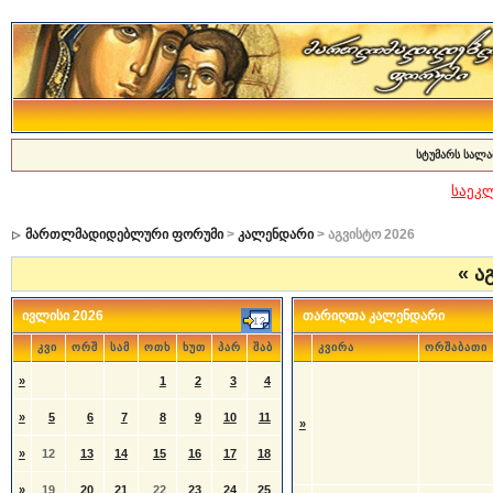
სტუმარს სალა
საეკ
მართლმადიდებლური ფორუმი
>
კალენდარი
> აგვისტო 2026
«
აგ
ივლისი 2026
თარიღთა კალენდარი
კვი
ორშ
სამ
ოთხ
ხუთ
პარ
შაბ
კვირა
ორშაბათი
»
1
2
3
4
»
5
6
7
8
9
10
11
»
»
12
13
14
15
16
17
18
»
19
20
21
22
23
24
25