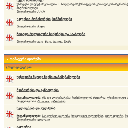
ჩვენი პატრიარქი
უწმიდესი და უნეტარესი ილია II, სრულიად საქართველოს კათოლიკოს-პატრიარქი
მიტროპოლიტი
მოდერატორი:
A.V.M
ეკლესია-მონასტრები, სიწმინდეები
მოდერატორი:
lingvo
ზოგადი რელიგიური საუბრები და სიახლენი
მოდერატორი:
kato_Bato
,
ikanosi
,
ნაინა
თემატური ფორუმი
განყოფილებები
უცხოეთში მყოფი ჩვენი თანამემამულენი
მეცნიერება და განათლება
ქვეგანყოფილება:
ენა და ლიტერატურა
,
საქართველოს ისტორია
,
ფსიქოლოგია დ
მოდერატორი:
G_saxva
,
კანონისტი
ხელოვნება და კულტურა
ქვეგანყოფილება:
საეკლესიო გალობა
,
საეკლესიო ხელოვნება
,
ფოლკლორი
,
ბუ
მოდერატორი:
qetevano
გალერეა