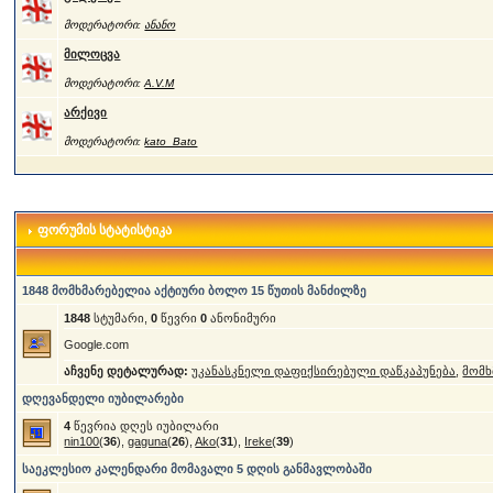
მოდერატორი:
ანანო
მილოცვა
მოდერატორი:
A.V.M
არქივი
მოდერატორი:
kato_Bato
ფორუმის სტატისტიკა
1848 მომხმარებელია აქტიური ბოლო 15 წუთის მანძილზე
1848
სტუმარი,
0
წევრი
0
ანონიმური
Google.com
აჩვენე დეტალურად:
უკანასკნელი დაფიქსირებული დაწკაპუნება
,
მომხ
დღევანდელი იუბილარები
4
წევრია დღეს იუბილარი
nin100
(
36
),
gaguna
(
26
),
Ako
(
31
),
Ireke
(
39
)
საეკლესიო კალენდარი მომავალი 5 დღის განმავლობაში