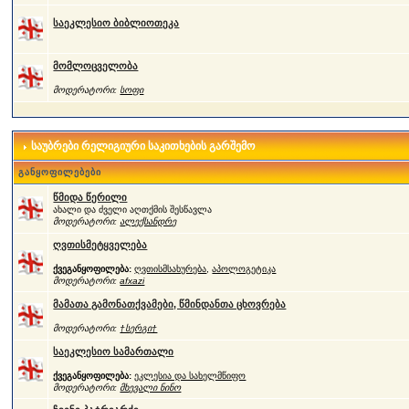
საეკლესიო ბიბლიოთეკა
მომლოცველობა
მოდერატორი:
სოფი
საუბრები რელიგიური საკითხების გარშემო
განყოფილებები
წმიდა წერილი
ახალი და ძველი აღთქმის შესწავლა
მოდერატორი:
ალექსანდრე
ღვთისმეტყველება
ქვეგანყოფილება:
ღვთისმსახურება
,
აპოლოგეტიკა
მოდერატორი:
afxazi
მამათა გამონათქვამები, წმინდანთა ცხოვრება
მოდერატორი:
†სერგი†
საეკლესიო სამართალი
ქვეგანყოფილება:
ეკლესია და სახელმწიფო
მოდერატორი:
მხევალი ნინო