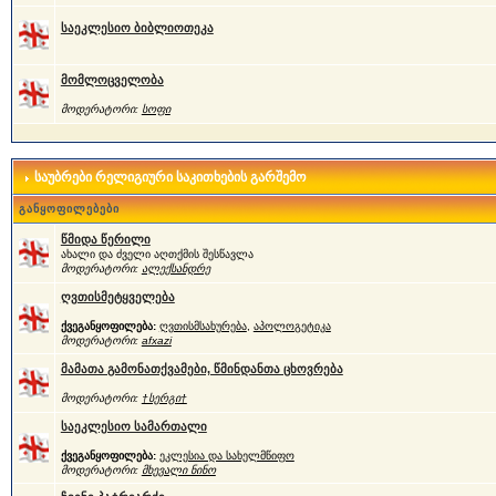
საეკლესიო ბიბლიოთეკა
მომლოცველობა
მოდერატორი:
სოფი
საუბრები რელიგიური საკითხების გარშემო
განყოფილებები
წმიდა წერილი
ახალი და ძველი აღთქმის შესწავლა
მოდერატორი:
ალექსანდრე
ღვთისმეტყველება
ქვეგანყოფილება:
ღვთისმსახურება
,
აპოლოგეტიკა
მოდერატორი:
afxazi
მამათა გამონათქვამები, წმინდანთა ცხოვრება
მოდერატორი:
†სერგი†
საეკლესიო სამართალი
ქვეგანყოფილება:
ეკლესია და სახელმწიფო
მოდერატორი:
მხევალი ნინო