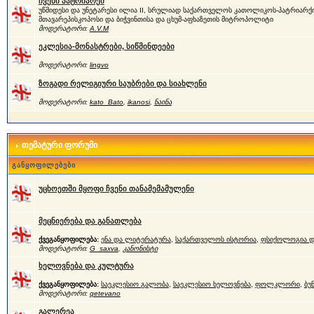
ჩვენი პატრიარქი
უწმიდესი და უნეტარესი ილია II, სრულიად საქართველოს კათოლიკოს-პატრიარქი
მთავარეპისკოპოსი და ბიჭვინთისა და ცხუმ-აფხაზეთის მიტროპოლიტი
მოდერატორი:
A.V.M
ეკლესია-მონასტრები, სიწმინდეები
მოდერატორი:
lingvo
ზოგადი რელიგიური საუბრები და სიახლენი
მოდერატორი:
kato_Bato
,
ikanosi
,
ნაინა
თემატური ფორუმი
განყოფილებები
უცხოეთში მყოფი ჩვენი თანამემამულენი
მეცნიერება და განათლება
ქვეგანყოფილება:
ენა და ლიტერატურა
,
საქართველოს ისტორია
,
ფსიქოლოგია დ
მოდერატორი:
G_saxva
,
კანონისტი
ხელოვნება და კულტურა
ქვეგანყოფილება:
საეკლესიო გალობა
,
საეკლესიო ხელოვნება
,
ფოლკლორი
,
ბუ
მოდერატორი:
qetevano
გალერეა