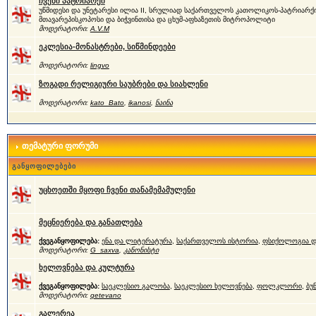
ჩვენი პატრიარქი
უწმიდესი და უნეტარესი ილია II, სრულიად საქართველოს კათოლიკოს-პატრიარქი
მთავარეპისკოპოსი და ბიჭვინთისა და ცხუმ-აფხაზეთის მიტროპოლიტი
მოდერატორი:
A.V.M
ეკლესია-მონასტრები, სიწმინდეები
მოდერატორი:
lingvo
ზოგადი რელიგიური საუბრები და სიახლენი
მოდერატორი:
kato_Bato
,
ikanosi
,
ნაინა
თემატური ფორუმი
განყოფილებები
უცხოეთში მყოფი ჩვენი თანამემამულენი
მეცნიერება და განათლება
ქვეგანყოფილება:
ენა და ლიტერატურა
,
საქართველოს ისტორია
,
ფსიქოლოგია დ
მოდერატორი:
G_saxva
,
კანონისტი
ხელოვნება და კულტურა
ქვეგანყოფილება:
საეკლესიო გალობა
,
საეკლესიო ხელოვნება
,
ფოლკლორი
,
ბუ
მოდერატორი:
qetevano
გალერეა