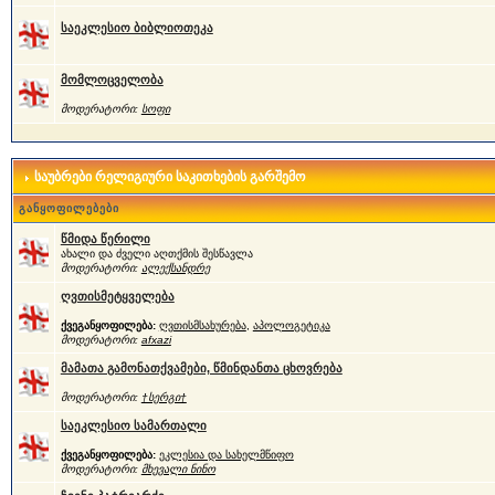
საეკლესიო ბიბლიოთეკა
მომლოცველობა
მოდერატორი:
სოფი
საუბრები რელიგიური საკითხების გარშემო
განყოფილებები
წმიდა წერილი
ახალი და ძველი აღთქმის შესწავლა
მოდერატორი:
ალექსანდრე
ღვთისმეტყველება
ქვეგანყოფილება:
ღვთისმსახურება
,
აპოლოგეტიკა
მოდერატორი:
afxazi
მამათა გამონათქვამები, წმინდანთა ცხოვრება
მოდერატორი:
†სერგი†
საეკლესიო სამართალი
ქვეგანყოფილება:
ეკლესია და სახელმწიფო
მოდერატორი:
მხევალი ნინო