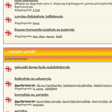
ჩვენი პატრიარქი
უწმიდესი და უნეტარესი ილია II, სრულიად საქართველოს კათოლიკოს-პატრიარქი
მიტროპოლიტი
მოდერატორი:
A.V.M
ეკლესია-მონასტრები, სიწმინდეები
მოდერატორი:
lingvo
ზოგადი რელიგიური საუბრები და სიახლენი
მოდერატორი:
kato_Bato
,
ikanosi
,
ნაინა
თემატური ფორუმი
განყოფილებები
უცხოეთში მყოფი ჩვენი თანამემამულენი
მეცნიერება და განათლება
ქვეგანყოფილება:
ენა და ლიტერატურა
,
საქართველოს ისტორია
,
ფსიქოლოგია დ
მოდერატორი:
G_saxva
,
კანონისტი
ხელოვნება და კულტურა
ქვეგანყოფილება:
საეკლესიო გალობა
,
საეკლესიო ხელოვნება
,
ფოლკლორი
,
ბუ
მოდერატორი:
qetevano
გალერეა