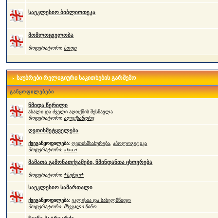
საეკლესიო ბიბლიოთეკა
მომლოცველობა
მოდერატორი:
სოფი
საუბრები რელიგიური საკითხების გარშემო
განყოფილებები
წმიდა წერილი
ახალი და ძველი აღთქმის შესწავლა
მოდერატორი:
ალექსანდრე
ღვთისმეტყველება
ქვეგანყოფილება:
ღვთისმსახურება
,
აპოლოგეტიკა
მოდერატორი:
afxazi
მამათა გამონათქვამები, წმინდანთა ცხოვრება
მოდერატორი:
†სერგი†
საეკლესიო სამართალი
ქვეგანყოფილება:
ეკლესია და სახელმწიფო
მოდერატორი:
მხევალი ნინო