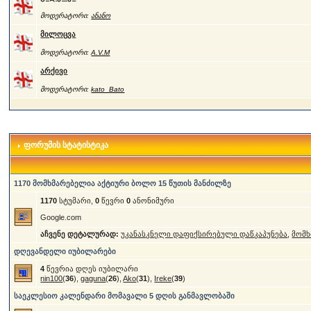
მოდერატორი:
ანანო
მილოცვა
მოდერატორი:
A.V.M
არქივი
მოდერატორი:
kato_Bato
ფორუმის სტატისტიკა
1170 მომხმარებელია აქტიური ბოლო 15 წუთის მანძილზე
1170
სტუმარი,
0
წევრი
0
ანონიმური
Google.com
აჩვენე დეტალურად:
უკანასკნელი დაფიქსირებული დაწკაპუნება
,
მომხ
დღევანდელი იუბილარები
4
წევრია დღეს იუბილარი
nin100
(
36
),
gaguna
(
26
),
Ako
(
31
),
Ireke
(
39
)
საეკლესიო კალენდარი მომავალი 5 დღის განმავლობაში