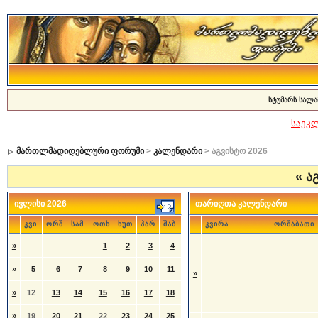
სტუმარს სალა
საეკ
მართლმადიდებლური ფორუმი
>
კალენდარი
> აგვისტო 2026
«
აგ
ივლისი 2026
თარიღთა კალენდარი
კვი
ორშ
სამ
ოთხ
ხუთ
პარ
შაბ
კვირა
ორშაბათი
»
1
2
3
4
»
5
6
7
8
9
10
11
»
»
12
13
14
15
16
17
18
»
19
20
21
22
23
24
25