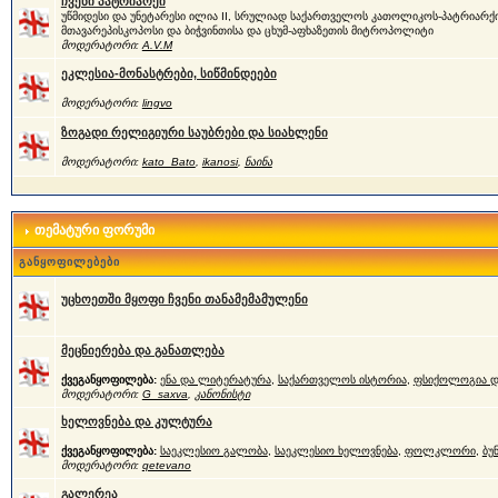
ჩვენი პატრიარქი
უწმიდესი და უნეტარესი ილია II, სრულიად საქართველოს კათოლიკოს-პატრიარქი
მთავარეპისკოპოსი და ბიჭვინთისა და ცხუმ-აფხაზეთის მიტროპოლიტი
მოდერატორი:
A.V.M
ეკლესია-მონასტრები, სიწმინდეები
მოდერატორი:
lingvo
ზოგადი რელიგიური საუბრები და სიახლენი
მოდერატორი:
kato_Bato
,
ikanosi
,
ნაინა
თემატური ფორუმი
განყოფილებები
უცხოეთში მყოფი ჩვენი თანამემამულენი
მეცნიერება და განათლება
ქვეგანყოფილება:
ენა და ლიტერატურა
,
საქართველოს ისტორია
,
ფსიქოლოგია დ
მოდერატორი:
G_saxva
,
კანონისტი
ხელოვნება და კულტურა
ქვეგანყოფილება:
საეკლესიო გალობა
,
საეკლესიო ხელოვნება
,
ფოლკლორი
,
ბუ
მოდერატორი:
qetevano
გალერეა