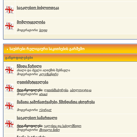
საეკლესიო ბიბლიოთეკა
მომლოცველობა
მოდერატორი:
სოფი
საუბრები რელიგიური საკითხების გარშემო
განყოფილებები
წმიდა წერილი
ახალი და ძველი აღთქმის შესწავლა
მოდერატორი:
ალექსანდრე
ღვთისმეტყველება
ქვეგანყოფილება:
ღვთისმსახურება
,
აპოლოგეტიკა
მოდერატორი:
afxazi
მამათა გამონათქვამები, წმინდანთა ცხოვრება
მოდერატორი:
†სერგი†
საეკლესიო სამართალი
ქვეგანყოფილება:
ეკლესია და სახელმწიფო
მოდერატორი:
მხევალი ნინო