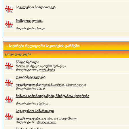
საეკლესიო ბიბლიოთეკა
მომლოცველობა
მოდერატორი:
სოფი
საუბრები რელიგიური საკითხების გარშემო
განყოფილებები
წმიდა წერილი
ახალი და ძველი აღთქმის შესწავლა
მოდერატორი:
ალექსანდრე
ღვთისმეტყველება
ქვეგანყოფილება:
ღვთისმსახურება
,
აპოლოგეტიკა
მოდერატორი:
afxazi
მამათა გამონათქვამები, წმინდანთა ცხოვრება
მოდერატორი:
†სერგი†
საეკლესიო სამართალი
ქვეგანყოფილება:
ეკლესია და სახელმწიფო
მოდერატორი:
მხევალი ნინო