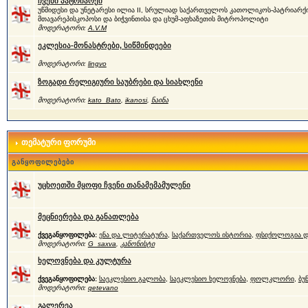
ჩვენი პატრიარქი
უწმიდესი და უნეტარესი ილია II, სრულიად საქართველოს კათოლიკოს-პატრიარქი
მთავარეპისკოპოსი და ბიჭვინთისა და ცხუმ-აფხაზეთის მიტროპოლიტი
მოდერატორი:
A.V.M
ეკლესია-მონასტრები, სიწმინდეები
მოდერატორი:
lingvo
ზოგადი რელიგიური საუბრები და სიახლენი
მოდერატორი:
kato_Bato
,
ikanosi
,
ნაინა
თემატური ფორუმი
განყოფილებები
უცხოეთში მყოფი ჩვენი თანამემამულენი
მეცნიერება და განათლება
ქვეგანყოფილება:
ენა და ლიტერატურა
,
საქართველოს ისტორია
,
ფსიქოლოგია დ
მოდერატორი:
G_saxva
,
კანონისტი
ხელოვნება და კულტურა
ქვეგანყოფილება:
საეკლესიო გალობა
,
საეკლესიო ხელოვნება
,
ფოლკლორი
,
ბუ
მოდერატორი:
qetevano
გალერეა