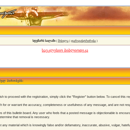
სტუმარს სალამი
(
შესვლა
|
დარეგისტრირება
)
საეკლესიო ბიბლიოთეკა
მულ პირობებს:
 to proceed with the registration, simply click the "Register" button below. To cancel this reg
 for or warrant the accuracy, completeness or usefulness of any message, and are not resp
of this bulletin board. Any user who feels that a posted message is objectionable is encoura
determine that removal is necessary.
post any material which is knowingly false and/or defamatory, inaccurate, abusive, vulgar, hatef