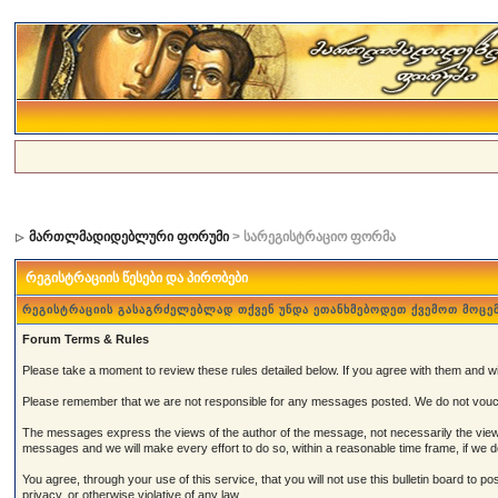
მართლმადიდებლური ფორუმი
> სარეგისტრაციო ფორმა
რეგისტრაციის წესები და პირობები
რეგისტრაციის გასაგრძელებლად თქვენ უნდა ეთანხმებოდეთ ქვემოთ მოცე
Forum Terms & Rules
Please take a moment to review these rules detailed below. If you agree with them and wish
Please remember that we are not responsible for any messages posted. We do not vouch
The messages express the views of the author of the message, not necessarily the views 
messages and we will make every effort to do so, within a reasonable time frame, if we 
You agree, through your use of this service, that you will not use this bulletin board to 
privacy, or otherwise violative of any law.