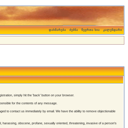
დახმარება
ძებნა
წევრთა სია
კალენდარი
istration, simply hit the 'back' button on your browser.
onsible for the contents of any message.
ged to contact us immediately by email. We have the ability to remove objectionable
ul, harassing, obscene, profane, sexually oriented, threatening, invasive of a person's