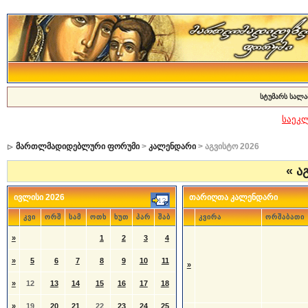
სტუმარს სალა
საეკ
მართლმადიდებლური ფორუმი
>
კალენდარი
> აგვისტო 2026
«
აგ
ივლისი 2026
თარიღთა კალენდარი
კვი
ორშ
სამ
ოთხ
ხუთ
პარ
შაბ
კვირა
ორშაბათი
»
1
2
3
4
»
5
6
7
8
9
10
11
»
»
12
13
14
15
16
17
18
»
19
20
21
22
23
24
25