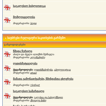
საეკლესიო ბიბლიოთეკა
მომლოცველობა
მოდერატორი:
სოფი
საუბრები რელიგიური საკითხების გარშემო
განყოფილებები
წმიდა წერილი
ახალი და ძველი აღთქმის შესწავლა
მოდერატორი:
ალექსანდრე
ღვთისმეტყველება
ქვეგანყოფილება:
ღვთისმსახურება
,
აპოლოგეტიკა
მოდერატორი:
afxazi
მამათა გამონათქვამები, წმინდანთა ცხოვრება
მოდერატორი:
†სერგი†
საეკლესიო სამართალი
ქვეგანყოფილება:
ეკლესია და სახელმწიფო
მოდერატორი:
მხევალი ნინო