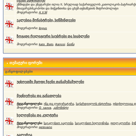
ჩვენი პატრიარქი
უწმიდესი და უნეტარესი ილია II, სრულიად საქართველოს კათოლიკოს-პატრიარქი
მთავარეპისკოპოსი და ბიჭვინთისა და ცხუმ-აფხაზეთის მიტროპოლიტი
მოდერატორი:
A.V.M
ეკლესია-მონასტრები, სიწმინდეები
მოდერატორი:
lingvo
ზოგადი რელიგიური საუბრები და სიახლენი
მოდერატორი:
kato_Bato
,
ikanosi
,
ნაინა
თემატური ფორუმი
განყოფილებები
უცხოეთში მყოფი ჩვენი თანამემამულენი
მეცნიერება და განათლება
ქვეგანყოფილება:
ენა და ლიტერატურა
,
საქართველოს ისტორია
,
ფსიქოლოგია დ
მოდერატორი:
G_saxva
,
კანონისტი
ხელოვნება და კულტურა
ქვეგანყოფილება:
საეკლესიო გალობა
,
საეკლესიო ხელოვნება
,
ფოლკლორი
,
ბუ
მოდერატორი:
qetevano
გალერეა