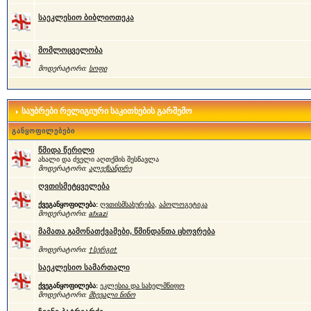
საეკლესიო ბიბლიოთეკა
მომლოცველობა
მოდერატორი:
სოფი
საუბრები რელიგიური საკითხების გარშემო
განყოფილებები
წმიდა წერილი
ახალი და ძველი აღთქმის შესწავლა
მოდერატორი:
ალექსანდრე
ღვთისმეტყველება
ქვეგანყოფილება:
ღვთისმსახურება
,
აპოლოგეტიკა
მოდერატორი:
afxazi
მამათა გამონათქვამები, წმინდანთა ცხოვრება
მოდერატორი:
†სერგი†
საეკლესიო სამართალი
ქვეგანყოფილება:
ეკლესია და სახელმწიფო
მოდერატორი:
მხევალი ნინო