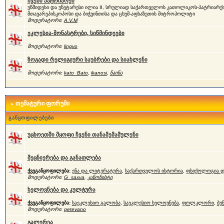
ჩვენი პატრიარქი
უწმიდესი და უნეტარესი ილია II, სრულიად საქართველოს კათოლიკოს-პატრიარქი
მთავარეპისკოპოსი და ბიჭვინთისა და ცხუმ-აფხაზეთის მიტროპოლიტი
მოდერატორი:
A.V.M
ეკლესია-მონასტრები, სიწმინდეები
მოდერატორი:
lingvo
ზოგადი რელიგიური საუბრები და სიახლენი
მოდერატორი:
kato_Bato
,
ikanosi
,
ნაინა
თემატური ფორუმი
განყოფილებები
უცხოეთში მყოფი ჩვენი თანამემამულენი
მეცნიერება და განათლება
ქვეგანყოფილება:
ენა და ლიტერატურა
,
საქართველოს ისტორია
,
ფსიქოლოგია დ
მოდერატორი:
G_saxva
,
კანონისტი
ხელოვნება და კულტურა
ქვეგანყოფილება:
საეკლესიო გალობა
,
საეკლესიო ხელოვნება
,
ფოლკლორი
,
ბუ
მოდერატორი:
qetevano
გალერეა