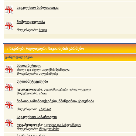
საეკლესიო ბიბლიოთეკა
მომლოცველობა
მოდერატორი:
სოფი
საუბრები რელიგიური საკითხების გარშემო
განყოფილებები
წმიდა წერილი
ახალი და ძველი აღთქმის შესწავლა
მოდერატორი:
ალექსანდრე
ღვთისმეტყველება
ქვეგანყოფილება:
ღვთისმსახურება
,
აპოლოგეტიკა
მოდერატორი:
afxazi
მამათა გამონათქვამები, წმინდანთა ცხოვრება
მოდერატორი:
†სერგი†
საეკლესიო სამართალი
ქვეგანყოფილება:
ეკლესია და სახელმწიფო
მოდერატორი:
მხევალი ნინო