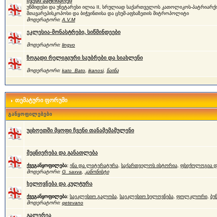
ჩვენი პატრიარქი
უწმიდესი და უნეტარესი ილია II, სრულიად საქართველოს კათოლიკოს-პატრიარქი
მთავარეპისკოპოსი და ბიჭვინთისა და ცხუმ-აფხაზეთის მიტროპოლიტი
მოდერატორი:
A.V.M
ეკლესია-მონასტრები, სიწმინდეები
მოდერატორი:
lingvo
ზოგადი რელიგიური საუბრები და სიახლენი
მოდერატორი:
kato_Bato
,
ikanosi
,
ნაინა
თემატური ფორუმი
განყოფილებები
უცხოეთში მყოფი ჩვენი თანამემამულენი
მეცნიერება და განათლება
ქვეგანყოფილება:
ენა და ლიტერატურა
,
საქართველოს ისტორია
,
ფსიქოლოგია დ
მოდერატორი:
G_saxva
,
კანონისტი
ხელოვნება და კულტურა
ქვეგანყოფილება:
საეკლესიო გალობა
,
საეკლესიო ხელოვნება
,
ფოლკლორი
,
ბუ
მოდერატორი:
qetevano
გალერეა