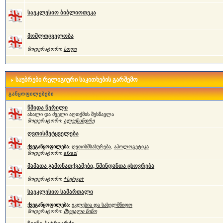
საეკლესიო ბიბლიოთეკა
მომლოცველობა
მოდერატორი:
სოფი
საუბრები რელიგიური საკითხების გარშემო
განყოფილებები
წმიდა წერილი
ახალი და ძველი აღთქმის შესწავლა
მოდერატორი:
ალექსანდრე
ღვთისმეტყველება
ქვეგანყოფილება:
ღვთისმსახურება
,
აპოლოგეტიკა
მოდერატორი:
afxazi
მამათა გამონათქვამები, წმინდანთა ცხოვრება
მოდერატორი:
†სერგი†
საეკლესიო სამართალი
ქვეგანყოფილება:
ეკლესია და სახელმწიფო
მოდერატორი:
მხევალი ნინო