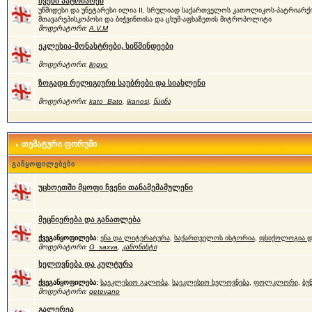
ჩვენი პატრიარქი
უწმიდესი და უნეტარესი ილია II, სრულიად საქართველოს კათოლიკოს-პატრიარქი
მთავარეპისკოპოსი და ბიჭვინთისა და ცხუმ-აფხაზეთის მიტროპოლიტი
მოდერატორი:
A.V.M
ეკლესია-მონასტრები, სიწმინდეები
მოდერატორი:
lingvo
ზოგადი რელიგიური საუბრები და სიახლენი
მოდერატორი:
kato_Bato
,
ikanosi
,
ნაინა
თემატური ფორუმი
განყოფილებები
უცხოეთში მყოფი ჩვენი თანამემამულენი
მეცნიერება და განათლება
ქვეგანყოფილება:
ენა და ლიტერატურა
,
საქართველოს ისტორია
,
ფსიქოლოგია დ
მოდერატორი:
G_saxva
,
კანონისტი
ხელოვნება და კულტურა
ქვეგანყოფილება:
საეკლესიო გალობა
,
საეკლესიო ხელოვნება
,
ფოლკლორი
,
ბუ
მოდერატორი:
qetevano
გალერეა