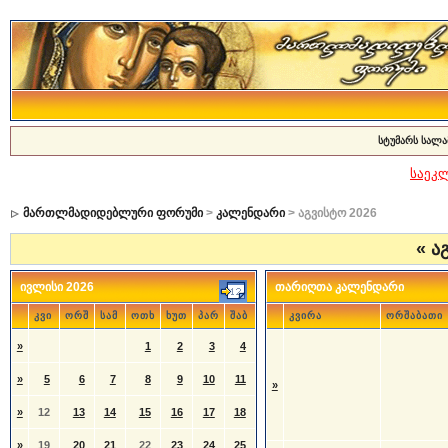
სტუმარს სალა
საეკ
მართლმადიდებლური ფორუმი
>
კალენდარი
> აგვისტო 2026
«
აგ
ივლისი 2026
თარიღთა კალენდარი
კვი
ორშ
სამ
ოთხ
ხუთ
პარ
შაბ
კვირა
ორშაბათი
»
1
2
3
4
»
5
6
7
8
9
10
11
»
»
12
13
14
15
16
17
18
»
19
20
21
22
23
24
25