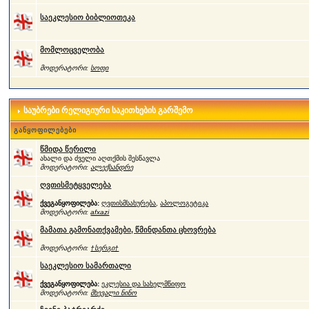
საეკლესიო ბიბლიოთეკა
მომლოცველობა
მოდერატორი:
სოფი
საუბრები რელიგიური საკითხების გარშემო
განყოფილებები
წმიდა წერილი
ახალი და ძველი აღთქმის შესწავლა
მოდერატორი:
ალექსანდრე
ღვთისმეტყველება
ქვეგანყოფილება:
ღვთისმსახურება
,
აპოლოგეტიკა
მოდერატორი:
afxazi
მამათა გამონათქვამები, წმინდანთა ცხოვრება
მოდერატორი:
†სერგი†
საეკლესიო სამართალი
ქვეგანყოფილება:
ეკლესია და სახელმწიფო
მოდერატორი:
მხევალი ნინო