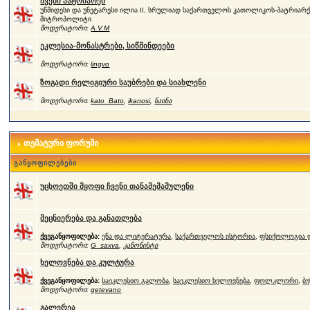
ჩვენი პატრიარქი
უწმიდესი და უნეტარესი ილია II, სრულიად საქართველოს კათოლიკოს-პატრიარქი
მიტროპოლიტი
მოდერატორი:
A.V.M
ეკლესია-მონასტრები, სიწმინდეები
მოდერატორი:
lingvo
ზოგადი რელიგიური საუბრები და სიახლენი
მოდერატორი:
kato_Bato
,
ikanosi
,
ნაინა
თემატური ფორუმი
განყოფილებები
უცხოეთში მყოფი ჩვენი თანამემამულენი
მეცნიერება და განათლება
ქვეგანყოფილება:
ენა და ლიტერატურა
,
საქართველოს ისტორია
,
ფსიქოლოგია დ
მოდერატორი:
G_saxva
,
კანონისტი
ხელოვნება და კულტურა
ქვეგანყოფილება:
საეკლესიო გალობა
,
საეკლესიო ხელოვნება
,
ფოლკლორი
,
ბუ
მოდერატორი:
qetevano
გალერეა