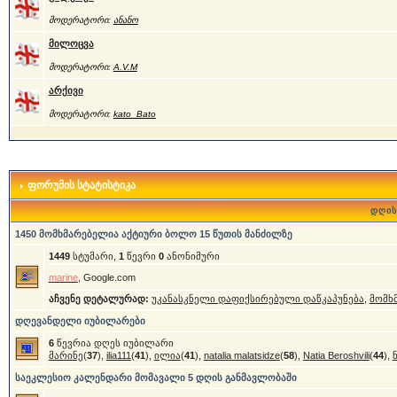
მოდერატორი:
ანანო
მილოცვა
მოდერატორი:
A.V.M
არქივი
მოდერატორი:
kato_Bato
ფორუმის სტატისტიკა
დღის
1450 მომხმარებელია აქტიური ბოლო 15 წუთის მანძილზე
1449
სტუმარი,
1
წევრი
0
ანონიმური
marine
, Google.com
აჩვენე დეტალურად:
უკანასკნელი დაფიქსირებული დაწკაპუნება
,
მომხ
დღევანდელი იუბილარები
6
წევრია დღეს იუბილარი
მარინე
(
37
),
ilia111
(
41
),
ილია
(
41
),
natalia malatsidze
(
58
),
Natia Beroshvili
(
44
),
საეკლესიო კალენდარი მომავალი 5 დღის განმავლობაში