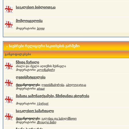
საეკლესიო ბიბლიოთეკა
მომლოცველობა
მოდერატორი:
სოფი
საუბრები რელიგიური საკითხების გარშემო
განყოფილებები
წმიდა წერილი
ახალი და ძველი აღთქმის შესწავლა
მოდერატორი:
ალექსანდრე
ღვთისმეტყველება
ქვეგანყოფილება:
ღვთისმსახურება
,
აპოლოგეტიკა
მოდერატორი:
afxazi
მამათა გამონათქვამები, წმინდანთა ცხოვრება
მოდერატორი:
†სერგი†
საეკლესიო სამართალი
ქვეგანყოფილება:
ეკლესია და სახელმწიფო
მოდერატორი:
მხევალი ნინო