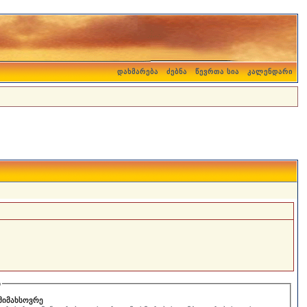
დახმარება
ძებნა
წევრთა სია
კალენდარი
ი
მიმახსოვრე