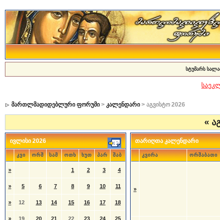
სტუმარს სალა
საეკ
მართლმადიდებლური ფორუმი
>
კალენდარი
> აგვისტო 2026
«
აგ
ივლისი 2026
თარიღთა კალენდარი
კვი
ორშ
სამ
ოთხ
ხუთ
პარ
შაბ
კვირა
ორშაბათი
»
1
2
3
4
»
5
6
7
8
9
10
11
»
»
12
13
14
15
16
17
18
»
19
20
21
22
23
24
25