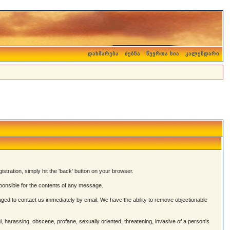
დახმარება
ძებნა
წევრთა სია
კალენდარი
istration, simply hit the 'back' button on your browser.
onsible for the contents of any message.
ged to contact us immediately by email. We have the ability to remove objectionable
ul, harassing, obscene, profane, sexually oriented, threatening, invasive of a person's