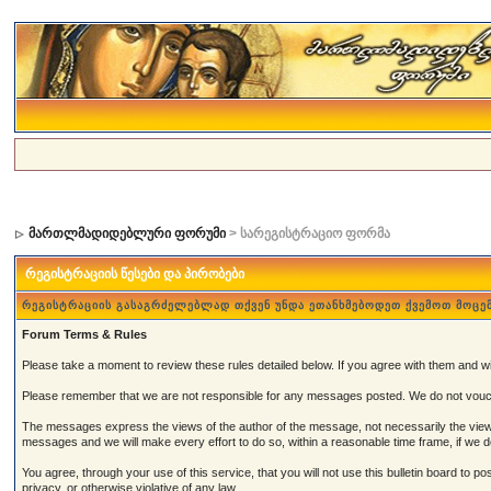
მართლმადიდებლური ფორუმი
> სარეგისტრაციო ფორმა
რეგისტრაციის წესები და პირობები
რეგისტრაციის გასაგრძელებლად თქვენ უნდა ეთანხმებოდეთ ქვემოთ მოცე
Forum Terms & Rules
Please take a moment to review these rules detailed below. If you agree with them and wish
Please remember that we are not responsible for any messages posted. We do not vouch
The messages express the views of the author of the message, not necessarily the views 
messages and we will make every effort to do so, within a reasonable time frame, if we 
You agree, through your use of this service, that you will not use this bulletin board to 
privacy, or otherwise violative of any law.