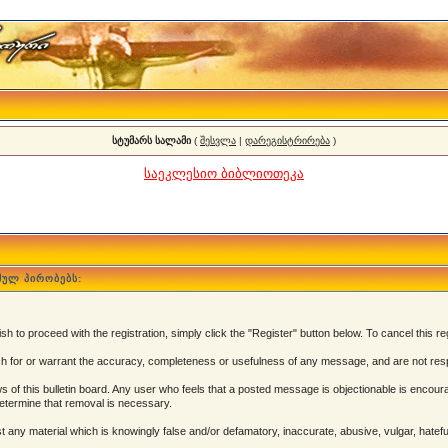
სტუმარს სალამი
(
შესვლა
|
დარეგისტრირება
)
საეკლესიო ბიბლიოთეკა
მულ პირობებს:
 to proceed with the registration, simply click the "Register" button below. To cancel this reg
 for or warrant the accuracy, completeness or usefulness of any message, and are not resp
of this bulletin board. Any user who feels that a posted message is objectionable is encoura
determine that removal is necessary.
post any material which is knowingly false and/or defamatory, inaccurate, abusive, vulgar, hatef