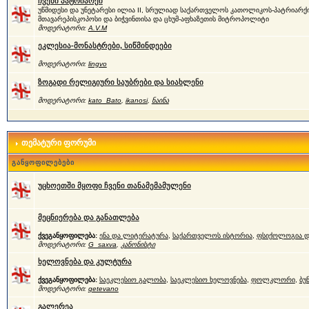
ჩვენი პატრიარქი
უწმიდესი და უნეტარესი ილია II, სრულიად საქართველოს კათოლიკოს-პატრიარქი
მთავარეპისკოპოსი და ბიჭვინთისა და ცხუმ-აფხაზეთის მიტროპოლიტი
მოდერატორი:
A.V.M
ეკლესია-მონასტრები, სიწმინდეები
მოდერატორი:
lingvo
ზოგადი რელიგიური საუბრები და სიახლენი
მოდერატორი:
kato_Bato
,
ikanosi
,
ნაინა
თემატური ფორუმი
განყოფილებები
უცხოეთში მყოფი ჩვენი თანამემამულენი
მეცნიერება და განათლება
ქვეგანყოფილება:
ენა და ლიტერატურა
,
საქართველოს ისტორია
,
ფსიქოლოგია დ
მოდერატორი:
G_saxva
,
კანონისტი
ხელოვნება და კულტურა
ქვეგანყოფილება:
საეკლესიო გალობა
,
საეკლესიო ხელოვნება
,
ფოლკლორი
,
ბუ
მოდერატორი:
qetevano
გალერეა