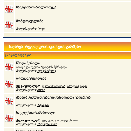
საეკლესიო ბიბლიოთეკა
მომლოცველობა
მოდერატორი:
სოფი
საუბრები რელიგიური საკითხების გარშემო
განყოფილებები
წმიდა წერილი
ახალი და ძველი აღთქმის შესწავლა
მოდერატორი:
ალექსანდრე
ღვთისმეტყველება
ქვეგანყოფილება:
ღვთისმსახურება
,
აპოლოგეტიკა
მოდერატორი:
afxazi
მამათა გამონათქვამები, წმინდანთა ცხოვრება
მოდერატორი:
†სერგი†
საეკლესიო სამართალი
ქვეგანყოფილება:
ეკლესია და სახელმწიფო
მოდერატორი:
მხევალი ნინო