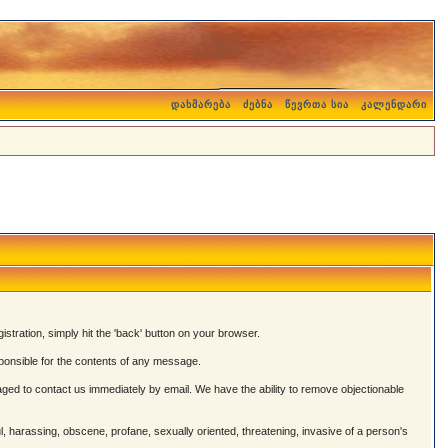
დახმარება
ძებნა
წევრთა სია
კალენდარი
istration, simply hit the 'back' button on your browser.
onsible for the contents of any message.
ged to contact us immediately by email. We have the ability to remove objectionable
ul, harassing, obscene, profane, sexually oriented, threatening, invasive of a person's