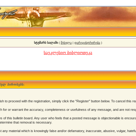
სტუმარს სალამი
(
შესვლა
|
დარეგისტრირება
)
საეკლესიო ბიბლიოთეკა
მულ პირობებს:
 to proceed with the registration, simply click the "Register" button below. To cancel this reg
 for or warrant the accuracy, completeness or usefulness of any message, and are not resp
of this bulletin board. Any user who feels that a posted message is objectionable is encoura
determine that removal is necessary.
post any material which is knowingly false and/or defamatory, inaccurate, abusive, vulgar, hatef