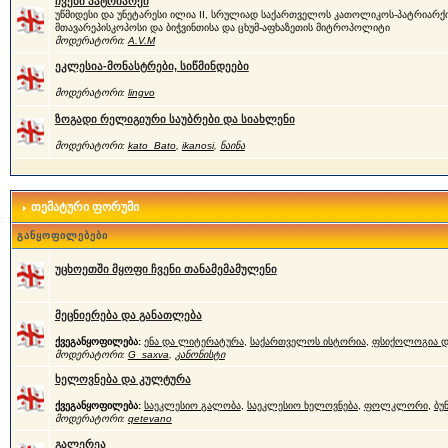
ჩვენი პატრიარქი
უწმიდესი და უნეტარესი ილია II, სრულიად საქართველოს კათოლიკოს-პატრიარქი
მთავარეპისკოპოსი და ბიჭვინთისა და ცხუმ-აფხაზეთის მიტროპოლიტი
მოდერატორი:
A.V.M
ეკლესია-მონასტრები, სიწმინდეები
მოდერატორი:
lingvo
ზოგადი რელიგიური საუბრები და სიახლენი
მოდერატორი:
kato_Bato
,
ikanosi
,
ნაინა
თემატური ფორუმი
განყოფილებები
უცხოეთში მყოფი ჩვენი თანამემამულენი
მეცნიერება და განათლება
ქვეგანყოფილება:
ენა და ლიტერატურა
,
საქართველოს ისტორია
,
ფსიქოლოგია დ
მოდერატორი:
G_saxva
,
კანონისტი
ხელოვნება და კულტურა
ქვეგანყოფილება:
საეკლესიო გალობა
,
საეკლესიო ხელოვნება
,
ფოლკლორი
,
ბუ
მოდერატორი:
qetevano
გალერეა