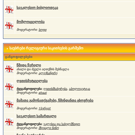
საეკლესიო ბიბლიოთეკა
მომლოცველობა
მოდერატორი:
სოფი
საუბრები რელიგიური საკითხების გარშემო
განყოფილებები
წმიდა წერილი
ახალი და ძველი აღთქმის შესწავლა
მოდერატორი:
ალექსანდრე
ღვთისმეტყველება
ქვეგანყოფილება:
ღვთისმსახურება
,
აპოლოგეტიკა
მოდერატორი:
afxazi
მამათა გამონათქვამები, წმინდანთა ცხოვრება
მოდერატორი:
†სერგი†
საეკლესიო სამართალი
ქვეგანყოფილება:
ეკლესია და სახელმწიფო
მოდერატორი:
მხევალი ნინო