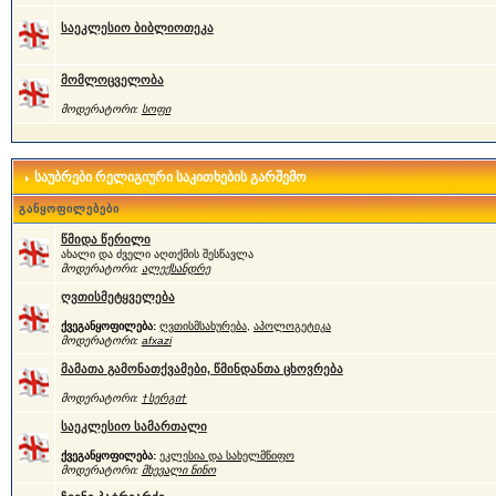
საეკლესიო ბიბლიოთეკა
მომლოცველობა
მოდერატორი:
სოფი
საუბრები რელიგიური საკითხების გარშემო
განყოფილებები
წმიდა წერილი
ახალი და ძველი აღთქმის შესწავლა
მოდერატორი:
ალექსანდრე
ღვთისმეტყველება
ქვეგანყოფილება:
ღვთისმსახურება
,
აპოლოგეტიკა
მოდერატორი:
afxazi
მამათა გამონათქვამები, წმინდანთა ცხოვრება
მოდერატორი:
†სერგი†
საეკლესიო სამართალი
ქვეგანყოფილება:
ეკლესია და სახელმწიფო
მოდერატორი:
მხევალი ნინო