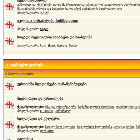
ჩვენი პატრიარქი
უწმიდესი და უნეტარესი ილია II, სრულიად საქართველოს კათოლიკოს-პატრიარქი
მთავარეპისკოპოსი და ბიჭვინთისა და ცხუმ-აფხაზეთის მიტროპოლიტი
მოდერატორი:
A.V.M
ეკლესია-მონასტრები, სიწმინდეები
მოდერატორი:
lingvo
ზოგადი რელიგიური საუბრები და სიახლენი
მოდერატორი:
kato_Bato
,
ikanosi
,
ნაინა
თემატური ფორუმი
განყოფილებები
უცხოეთში მყოფი ჩვენი თანამემამულენი
მეცნიერება და განათლება
ქვეგანყოფილება:
ენა და ლიტერატურა
,
საქართველოს ისტორია
,
ფსიქოლოგია დ
მოდერატორი:
G_saxva
,
კანონისტი
ხელოვნება და კულტურა
ქვეგანყოფილება:
საეკლესიო გალობა
,
საეკლესიო ხელოვნება
,
ფოლკლორი
,
ბუ
მოდერატორი:
qetevano
გალერეა