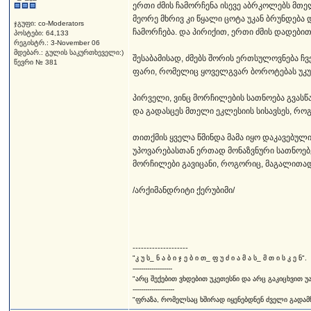
ერთი ძმის ჩამორჩენა ისევე აბრკოლებს მთელ
მეორე მხრივ კი წყალი ცოტა უკან ბრუნდება 
ჯგუფი: co-Moderators
ჩამორჩება. და პირიქით, ერთი ძმის დადები
პოსტები: 64,133
რეგისტრ.: 3-November 06
მდებარ.: გულის საკურთხეველი:)
შესაბამისად, ძმებს შორის ერთსულოვნება ჩ
წევრი № 381
ფარი, რომელიც ყოველგვარ ბოროტებას უკუ
პირველი, ვინც მორჩილების სათნოება გვასწ
და გადასცეს მთელი ეკლესიის სისავსეს, რო
თითქმის ყველა წმინდა მამა იყო დაკავებული
უპოვარებასთან ერთად მონაზვნური სათნოებებ
მორჩილები გავიცანი, როგორიც, მაგალითად,
/არქიმანდრიტი ქერუბიმი/
--------------------
"კ უ ს_ ნ ა ბ ი ჯ ე ბ ი თ_ ფ უ ძ ი ა მ ა ს_ მ თ ი ს კ ე ნ".
-------------------
"არც შექებით ვხდებით უკეთესნი და არც გაკიცხვით უ
--------------------
"ფრაზა, რომელსაც ხშირად იყენებდნენ ძველი გადამწე