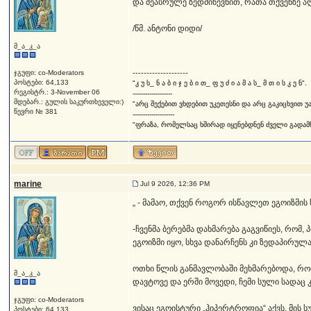
და შეასრულე ზედმიწევნით, რათა თქვენზე 
/წმ. ანტონი დიდი/
მ_ა_კ_ა
ჯგუფი: co-Moderators
--------------------
პოსტები: 64,133
"კ უ ს_ ნ ა ბ ი ჯ ე ბ ი თ_ ფ უ ძ ი ა მ ა ს_ მ თ ი ს კ ე ნ".
რეგისტრ.: 3-November 06
-------------------
მდებარ.: გულის საკურთხეველი:)
"არც შექებით ვხდებით უკეთესნი და არც გაკიცხვით უ
წევრი № 381
--------------------
"ფრაზა, რომელსაც ხშირად იყენებდნენ ძველი გადამწე
marine
Jul 9 2026, 12:36 PM
„ - მამაო, თქვენ როგორ ისწავლეთ ეგოიზმის
-ჩვენმა ბერებმა დახმარება გაგვიწიეს, რომ
ეგოიზმი იყო, სხვა დანარჩენს კი ზედაპირულ
ოთხი წლის განმავლობაში მეხმარებოდა, რომ
მ_ა_კ_ა
დავტოვე და ერში მოვედი, ჩემი სული სადაც
ჯგუფი: co-Moderators
ვისაც ეგოისტური „ჰიპერტროფია“ აქვს, მის 
პოსტები: 64,133