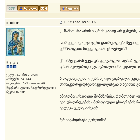
marine
Jul 12 2026, 05:04 PM
„ - მამაო, რა არის ის, რის გამოც არ გვსურს
-პირველი და უდიდესი დაბრკოლება ჩვენივე 
ვესწრაფვით სიკვდილს ამ ცხოვრებაში.
ქრისტე ჯვარს ეცვა და ყველაფერი აღასრულა
მ_ა_კ_ა
დანაშაულებრივი გულგრილობისა, უფალი „დგ
ჯგუფი: co-Moderators
როდესაც უფალი ჯვარზე იყო გაკრული, ტკივ
პოსტები: 64,133
რეგისტრ.: 3-November 06
მიისაკუთრებდნენ სიკვდილისგან თავიანთ გ
მდებარ.: გულის საკურთხეველი:)
წევრი № 381
ამიტომაც ვხედავთ მონაზვნებს, რომლებიც ო
ვაი, უბადრუკებას - მარადიული ცხოვრების 
ეძლევა ეკლესიისგან“.
/არქიმანდრიტი ქერუბიმი/