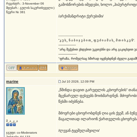
რეგისტრ.: 3-November 06
გამოსწორების იმედები, ხოლო „ჰიპერტროფიუ
მდებარ.: გულის საკურთხეველი:)
წევრი № 381
/არქიმანდრიტი ქერუბიმი/
--------------------
"კ უ ს_ ნ ა ბ ი ჯ ე ბ ი თ_ ფ უ ძ ი ა მ ა ს_ მ თ ი ს კ ე ნ".
-------------------
"არც შექებით ვხდებით უკეთესნი და არც გაკიცხვით უ
--------------------
"ფრაზა, რომელსაც ხშირად იყენებდნენ ძველი გადამწე
marine
Jul 10 2026, 12:09 PM
„წმინდა დავით გარეჯელის „ცხოვრების“ თან
მცენარეულ ფესვებს მოიხმარდნენ. მძოვრობი
წესში იძებნება.
მძოვრები ცხოვრობდნენ ღია ცის ქვეშ, ან ბუ
მაგალითად ილარიონ ქართველის ცხოვრებაში 
მ_ა_კ_ა
/ლევან ტყეშელაშვილი/
ჯგუფი: co-Moderators
პოსტები: 64,133