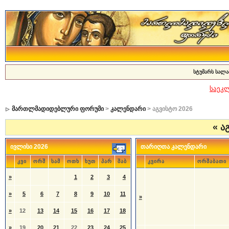
სტუმარს სალა
საეკ
მართლმადიდებლური ფორუმი
>
კალენდარი
> აგვისტო 2026
«
აგ
ივლისი 2026
თარიღთა კალენდარი
კვი
ორშ
სამ
ოთხ
ხუთ
პარ
შაბ
კვირა
ორშაბათი
»
1
2
3
4
»
5
6
7
8
9
10
11
»
»
12
13
14
15
16
17
18
»
19
20
21
22
23
24
25