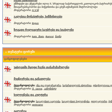
ჩვენი პატრიარქი
უწმიდესი და უნეტარესი ილია II, სრულიად საქართველოს კათოლიკოს-პატრიარქი
მთავარეპისკოპოსი და ბიჭვინთისა და ცხუმ-აფხაზეთის მიტროპოლიტი
მოდერატორი:
A.V.M
ეკლესია-მონასტრები, სიწმინდეები
მოდერატორი:
lingvo
ზოგადი რელიგიური საუბრები და სიახლენი
მოდერატორი:
kato_Bato
,
ikanosi
,
ნაინა
თემატური ფორუმი
განყოფილებები
უცხოეთში მყოფი ჩვენი თანამემამულენი
მეცნიერება და განათლება
ქვეგანყოფილება:
ენა და ლიტერატურა
,
საქართველოს ისტორია
,
ფსიქოლოგია დ
მოდერატორი:
G_saxva
,
კანონისტი
ხელოვნება და კულტურა
ქვეგანყოფილება:
საეკლესიო გალობა
,
საეკლესიო ხელოვნება
,
ფოლკლორი
,
ბუ
მოდერატორი:
qetevano
გალერეა