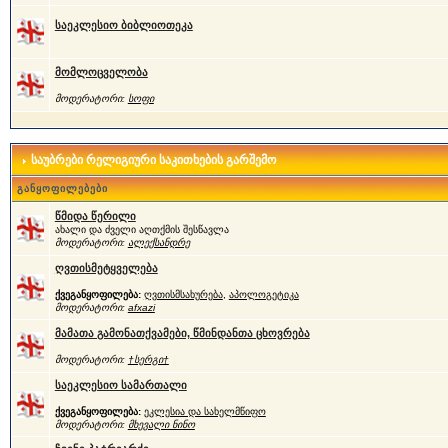
საეკლესიო ბიბლიოთეკა
მომლოცველობა
მოდერატორი:
სოფი
საუბრები რელიგიური საკითხების გარშემო
განყოფილებები
წმიდა წერილი
ახალი და ძველი აღთქმის შესწავლა
მოდერატორი:
ალექსანდრე
ღვთისმეტყველება
ქვეგანყოფილება:
ღვთისმსახურება
,
აპოლოგეტიკა
მოდერატორი:
afxazi
მამათა გამონათქვამები, წმინდანთა ცხოვრება
მოდერატორი:
†სერგი†
საეკლესიო სამართალი
ქვეგანყოფილება:
ეკლესია და სახელმწიფო
მოდერატორი:
მხევალი ნინო