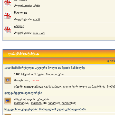
მოდერატორი:
ანანო
მილოცვა
მოდერატორი:
A.V.M
არქივი
მოდერატორი:
kato_Bato
ფორუმის სტატისტიკა
დღის
1169 მომხმარებელია აქტიური ბოლო 15 წუთის მანძილზე
1168
სტუმარი,
1
წევრი
0
ანონიმური
Google.com,
marine
აჩვენე დეტალურად:
უკანასკნელი დაფიქსირებული დაწკაპუნება
,
მომხ
დღევანდელი იუბილარები
4
წევრია დღეს იუბილარი
marmari
(
56
),
maikona
(
38
),
*ana*
(
32
),
netvorc
(
44
)
საეკლესიო კალენდარი მომავალი 5 დღის განმავლობაში