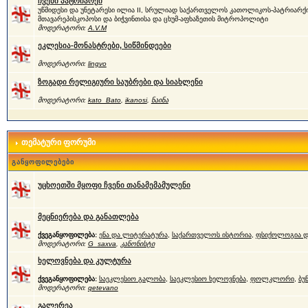
ჩვენი პატრიარქი
უწმიდესი და უნეტარესი ილია II, სრულიად საქართველოს კათოლიკოს-პატრიარქი
მთავარეპისკოპოსი და ბიჭვინთისა და ცხუმ-აფხაზეთის მიტროპოლიტი
მოდერატორი:
A.V.M
ეკლესია-მონასტრები, სიწმინდეები
მოდერატორი:
lingvo
ზოგადი რელიგიური საუბრები და სიახლენი
მოდერატორი:
kato_Bato
,
ikanosi
,
ნაინა
თემატური ფორუმი
განყოფილებები
უცხოეთში მყოფი ჩვენი თანამემამულენი
მეცნიერება და განათლება
ქვეგანყოფილება:
ენა და ლიტერატურა
,
საქართველოს ისტორია
,
ფსიქოლოგია დ
მოდერატორი:
G_saxva
,
კანონისტი
ხელოვნება და კულტურა
ქვეგანყოფილება:
საეკლესიო გალობა
,
საეკლესიო ხელოვნება
,
ფოლკლორი
,
ბუ
მოდერატორი:
qetevano
გალერეა