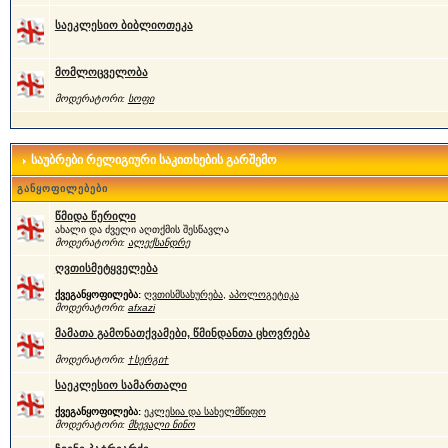
საეკლესიო ბიბლიოთეკა
მომლოცველობა
მოდერატორი:
სოფი
საუბრები რელიგიური საკითხების გარშემო
განყოფილებები
წმიდა წერილი
ახალი და ძველი აღთქმის შესწავლა
მოდერატორი:
ალექსანდრე
ღვთისმეტყველება
ქვეგანყოფილება:
ღვთისმსახურება
,
აპოლოგეტიკა
მოდერატორი:
afxazi
მამათა გამონათქვამები, წმინდანთა ცხოვრება
მოდერატორი:
†სერგი†
საეკლესიო სამართალი
ქვეგანყოფილება:
ეკლესია და სახელმწიფო
მოდერატორი:
მხევალი ნინო