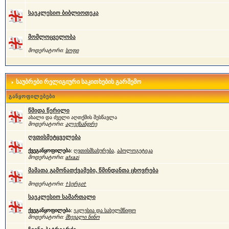
საეკლესიო ბიბლიოთეკა
მომლოცველობა
მოდერატორი:
სოფი
საუბრები რელიგიური საკითხების გარშემო
განყოფილებები
წმიდა წერილი
ახალი და ძველი აღთქმის შესწავლა
მოდერატორი:
ალექსანდრე
ღვთისმეტყველება
ქვეგანყოფილება:
ღვთისმსახურება
,
აპოლოგეტიკა
მოდერატორი:
afxazi
მამათა გამონათქვამები, წმინდანთა ცხოვრება
მოდერატორი:
†სერგი†
საეკლესიო სამართალი
ქვეგანყოფილება:
ეკლესია და სახელმწიფო
მოდერატორი:
მხევალი ნინო