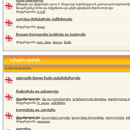
ჩვენი პატრიარქი
უწმიდესი და უნეტარესი ილია II, სრულიად საქართველოს კათოლიკოს-პატრიარქი
მთავარეპისკოპოსი და ბიჭვინთისა და ცხუმ-აფხაზეთის მიტროპოლიტი
მოდერატორი:
A.V.M
ეკლესია-მონასტრები, სიწმინდეები
მოდერატორი:
lingvo
ზოგადი რელიგიური საუბრები და სიახლენი
მოდერატორი:
kato_Bato
,
ikanosi
,
ნაინა
თემატური ფორუმი
განყოფილებები
უცხოეთში მყოფი ჩვენი თანამემამულენი
მეცნიერება და განათლება
ქვეგანყოფილება:
ენა და ლიტერატურა
,
საქართველოს ისტორია
,
ფსიქოლოგია დ
მოდერატორი:
G_saxva
,
კანონისტი
ხელოვნება და კულტურა
ქვეგანყოფილება:
საეკლესიო გალობა
,
საეკლესიო ხელოვნება
,
ფოლკლორი
,
ბუ
მოდერატორი:
qetevano
გალერეა