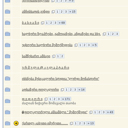
ერქომაიშვილები
1
2
3
» 5
ანჩისხატის გუნდი
1
2
3
» 15
ბ ა ს ი ა ნ ი
1
2
3
» 69
ხალხური ზღაპრები, გამოცანები, ანდაზები და სხვ.
1
2
3
უცხოური ხალხური შემოქმედება
1
2
3
» 5
სამწუხარო ამბავი
1
2
უ რ მ უ ლ ი @ კ ე ლ ა პ ტ ა რ ი
იხსნება მუსიკალური სტუდია "ლურჯი მონასტერი"
აფხაზური ფოლკლორი
1
2
3
» 14
დ ი დ გ ო რ ი
1
2
3
» 171
ძალიან ნიჭიერი მომავალი თაობა
ფოლკლორული ანსამბლი '' შემოქმედი''
1
2
3
» 43
ქართლ-კახეთი-იმერეთი........
1
2
3
» 13