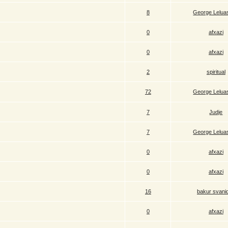
8
George Leluas
0
afxazi
0
afxazi
2
spiritual
72
George Leluas
7
Judje
7
George Leluas
0
afxazi
0
afxazi
16
bakur svani
0
afxazi