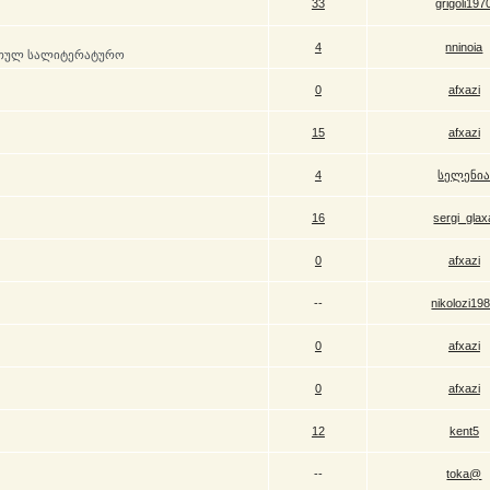
33
grigoli197
4
nninoia
რთულ სალიტერატურო
0
afxazi
15
afxazi
4
სელენი
16
sergi_glax
0
afxazi
--
nikolozi19
0
afxazi
0
afxazi
12
kent5
--
toka@