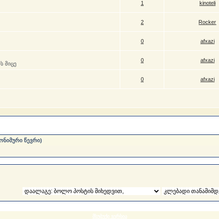
1
kinoteli
2
Rocker
0
afxazi
0
afxazi
ს მიცე
0
afxazi
ონიმური წევრი)
მსუბუქი ვერსია