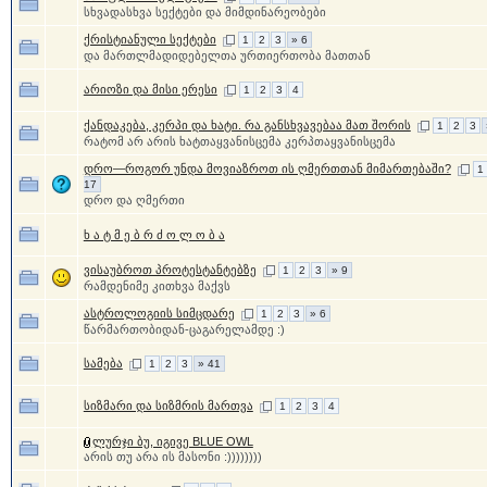
სხვადასხვა სექტები და მიმდინარეობები
ქრისტიანული სექტები
1
2
3
» 6
და მართლმადიდებელთა ურთიერთობა მათთან
არიოზი და მისი ერესი
1
2
3
4
ქანდაკება, კერპი და ხატი. რა განსხვავებაა მათ შორის
1
2
3
რატომ არ არის ხატთაყვანისცემა კერპთაყვანისცემა
დრო—როგორ უნდა მოვიაზროთ ის ღმერთთან მიმართებაში?
1
17
დრო და ღმერთი
ხ ა ტ მ ე ბ რ ძ ო ლ ო ბ ა
ვისაუბროთ პროტესტანტებზე
1
2
3
» 9
რამდენიმე კითხვა მაქვს
ასტროლოგიის სიმცდარე
1
2
3
» 6
წარმართობიდან-ცაგარელამდე :)
სამება
1
2
3
» 41
სიზმარი და სიზმრის მართვა
1
2
3
4
ლურჯი ბუ, იგივე BLUE OWL
არის თუ არა ის მასონი :))))))))