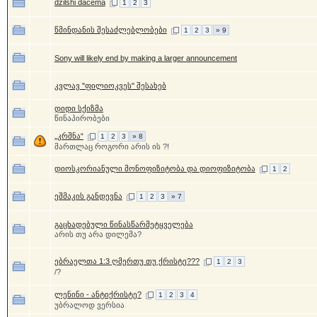
dzilshi dacema
1
2
3
წმინდანის შესაძლებლობები
1
2
3
» 9
Sony will likely end by making a larger announcement
კვლავ "ფილიოკვეს" შესახებ
დიდი სქიზმა
წინაპირობები
„კრშნა“
1
2
3
» 8
მართლაც როგორი არის ის ?!
დიოსკორიანული მონოფიზიტობა და დიოფიზიტობა
1
2
ეშმაკის განდევნა
1
2
3
» 7
გაცხადებული წინასწარმეტყველება
არის თუ არა დილემა?
ებრაელთა 1:3 ღმერთუ თუ ქრისტე???
1
2
3
/?
ლენინი - ანტიქრისტე?
1
2
3
4
უბრალოდ ვერსია