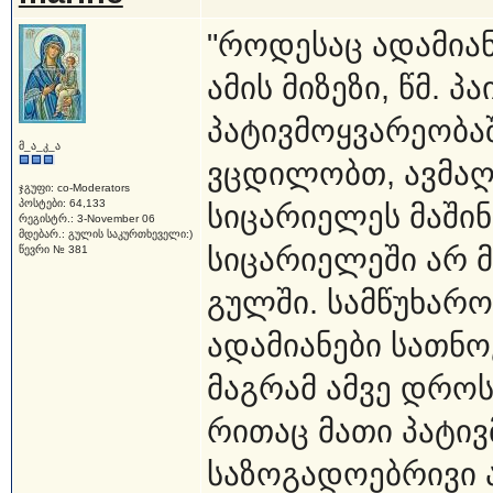
"როდესაც ადამიან
ამის მიზეზი, წმ. 
პატივმოყვარეობაშ
მ_ა_კ_ა
ვცდილობთ, ავმაღ
ჯგუფი: co-Moderators
პოსტები: 64,133
სიცარიელეს მაშინ
რეგისტრ.: 3-November 06
მდებარ.: გულის საკურთხეველი:)
სიცარიელეში არ 
წევრი № 381
გულში. სამწუხარო
ადამიანები სათნო
მაგრამ ამვე დროს
რითაც მათი პატი
საზოგადოებრივი ა