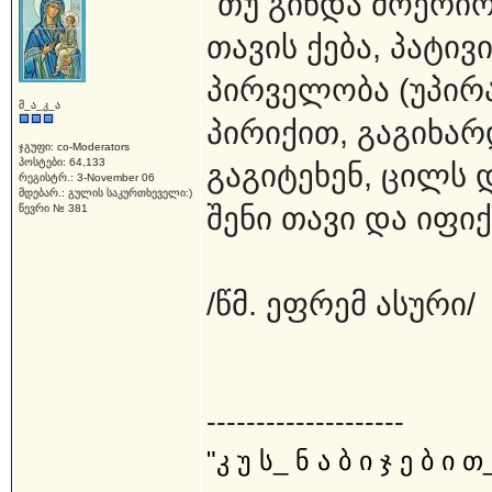
"თუ გინდა მოერიო
თავის ქება, პატივ
პირველობა (უპირა
მ_ა_კ_ა
პირიქით, გაგიხარ
ჯგუფი: co-Moderators
პოსტები: 64,133
გაგიტეხენ, ცილს 
რეგისტრ.: 3-November 06
მდებარ.: გულის საკურთხეველი:)
შენი თავი და იფი
წევრი № 381
/წმ. ეფრემ ასური/
--------------------
"კ უ ს_ ნ ა ბ ი ჯ ე ბ ი თ