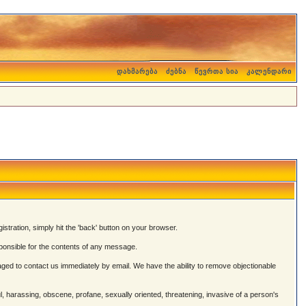
დახმარება
ძებნა
წევრთა სია
კალენდარი
istration, simply hit the 'back' button on your browser.
onsible for the contents of any message.
ged to contact us immediately by email. We have the ability to remove objectionable
ul, harassing, obscene, profane, sexually oriented, threatening, invasive of a person's