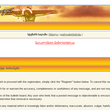
სტუმარს სალამი
(
შესვლა
|
დარეგისტრირება
)
საეკლესიო ბიბლიოთეკა
მულ პირობებს:
 to proceed with the registration, simply click the "Register" button below. To cancel this reg
 for or warrant the accuracy, completeness or usefulness of any message, and are not resp
of this bulletin board. Any user who feels that a posted message is objectionable is encoura
determine that removal is necessary.
post any material which is knowingly false and/or defamatory, inaccurate, abusive, vulgar, hatef