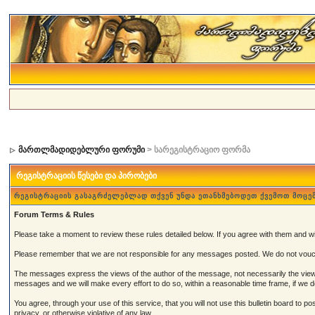
მართლმადიდებლური ფორუმი
> სარეგისტრაციო ფორმა
რეგისტრაციის წესები და პირობები
რეგისტრაციის გასაგრძელებლად თქვენ უნდა ეთანხმებოდეთ ქვემოთ მოცე
Forum Terms & Rules
Please take a moment to review these rules detailed below. If you agree with them and wish
Please remember that we are not responsible for any messages posted. We do not vouch
The messages express the views of the author of the message, not necessarily the views 
messages and we will make every effort to do so, within a reasonable time frame, if we 
You agree, through your use of this service, that you will not use this bulletin board to 
privacy, or otherwise violative of any law.