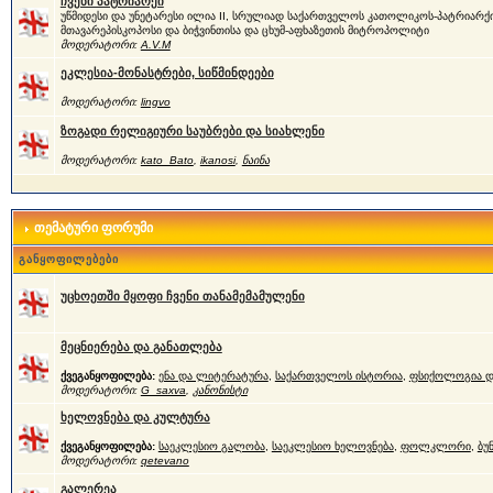
ჩვენი პატრიარქი
უწმიდესი და უნეტარესი ილია II, სრულიად საქართველოს კათოლიკოს-პატრიარქი
მთავარეპისკოპოსი და ბიჭვინთისა და ცხუმ-აფხაზეთის მიტროპოლიტი
მოდერატორი:
A.V.M
ეკლესია-მონასტრები, სიწმინდეები
მოდერატორი:
lingvo
ზოგადი რელიგიური საუბრები და სიახლენი
მოდერატორი:
kato_Bato
,
ikanosi
,
ნაინა
თემატური ფორუმი
განყოფილებები
უცხოეთში მყოფი ჩვენი თანამემამულენი
მეცნიერება და განათლება
ქვეგანყოფილება:
ენა და ლიტერატურა
,
საქართველოს ისტორია
,
ფსიქოლოგია დ
მოდერატორი:
G_saxva
,
კანონისტი
ხელოვნება და კულტურა
ქვეგანყოფილება:
საეკლესიო გალობა
,
საეკლესიო ხელოვნება
,
ფოლკლორი
,
ბუ
მოდერატორი:
qetevano
გალერეა