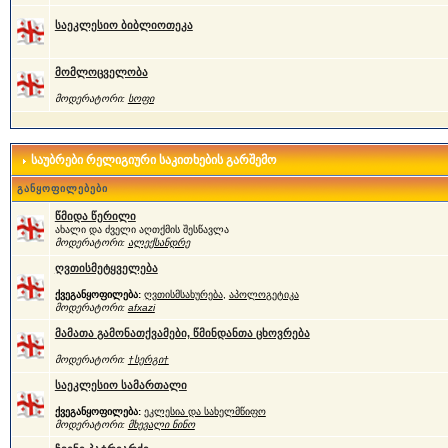
საეკლესიო ბიბლიოთეკა
მომლოცველობა
მოდერატორი:
სოფი
საუბრები რელიგიური საკითხების გარშემო
განყოფილებები
წმიდა წერილი
ახალი და ძველი აღთქმის შესწავლა
მოდერატორი:
ალექსანდრე
ღვთისმეტყველება
ქვეგანყოფილება:
ღვთისმსახურება
,
აპოლოგეტიკა
მოდერატორი:
afxazi
მამათა გამონათქვამები, წმინდანთა ცხოვრება
მოდერატორი:
†სერგი†
საეკლესიო სამართალი
ქვეგანყოფილება:
ეკლესია და სახელმწიფო
მოდერატორი:
მხევალი ნინო