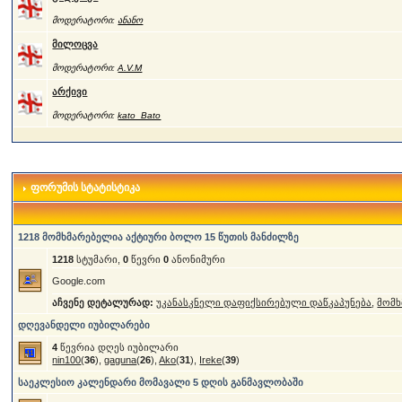
მოდერატორი:
ანანო
მილოცვა
მოდერატორი:
A.V.M
არქივი
მოდერატორი:
kato_Bato
ფორუმის სტატისტიკა
1218 მომხმარებელია აქტიური ბოლო 15 წუთის მანძილზე
1218
სტუმარი,
0
წევრი
0
ანონიმური
Google.com
აჩვენე დეტალურად:
უკანასკნელი დაფიქსირებული დაწკაპუნება
,
მომხ
დღევანდელი იუბილარები
4
წევრია დღეს იუბილარი
nin100
(
36
),
gaguna
(
26
),
Ako
(
31
),
Ireke
(
39
)
საეკლესიო კალენდარი მომავალი 5 დღის განმავლობაში