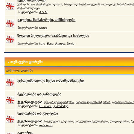
ჩვენი პატრიარქი
უწმიდესი და უნეტარესი ილია II, სრულიად საქართველოს კათოლიკოს-პატრიარქი
მიტროპოლიტი
მოდერატორი:
A.V.M
ეკლესია-მონასტრები, სიწმინდეები
მოდერატორი:
lingvo
ზოგადი რელიგიური საუბრები და სიახლენი
მოდერატორი:
kato_Bato
,
ikanosi
,
ნაინა
თემატური ფორუმი
განყოფილებები
უცხოეთში მყოფი ჩვენი თანამემამულენი
მეცნიერება და განათლება
ქვეგანყოფილება:
ენა და ლიტერატურა
,
საქართველოს ისტორია
,
ფსიქოლოგია დ
მოდერატორი:
G_saxva
,
კანონისტი
ხელოვნება და კულტურა
ქვეგანყოფილება:
საეკლესიო გალობა
,
საეკლესიო ხელოვნება
,
ფოლკლორი
,
ბუ
მოდერატორი:
qetevano
გალერეა