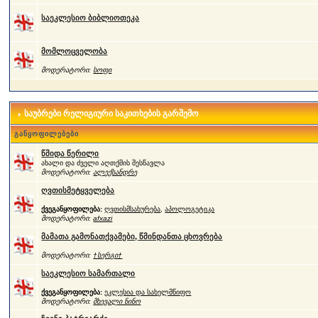
საეკლესიო ბიბლიოთეკა
მომლოცველობა
მოდერატორი:
სოფი
საუბრები რელიგიური საკითხების გარშემო
განყოფილებები
წმიდა წერილი
ახალი და ძველი აღთქმის შესწავლა
მოდერატორი:
ალექსანდრე
ღვთისმეტყველება
ქვეგანყოფილება:
ღვთისმსახურება
,
აპოლოგეტიკა
მოდერატორი:
afxazi
მამათა გამონათქვამები, წმინდანთა ცხოვრება
მოდერატორი:
†სერგი†
საეკლესიო სამართალი
ქვეგანყოფილება:
ეკლესია და სახელმწიფო
მოდერატორი:
მხევალი ნინო