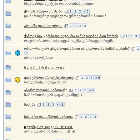
სხვადასხვა სექტები და მიმდინარეობები
ქრისტიანული სექტები
1
2
3
» 6
და მართლმადიდებელთა ურთიერთობა მათთან
არიოზი და მისი ერესი
1
2
3
4
ქანდაკება, კერპი და ხატი. რა განსხვავებაა მათ შორის
1
2
3
რატომ არ არის ხატთაყვანისცემა კერპთაყვანისცემა
დრო—როგორ უნდა მოვიაზროთ ის ღმერთთან მიმართებაში?
1
17
დრო და ღმერთი
ხ ა ტ მ ე ბ რ ძ ო ლ ო ბ ა
ვისაუბროთ პროტესტანტებზე
1
2
3
» 9
რამდენიმე კითხვა მაქვს
ასტროლოგიის სიმცდარე
1
2
3
» 6
წარმართობიდან-ცაგარელამდე :)
სამება
1
2
3
» 41
სიზმარი და სიზმრის მართვა
1
2
3
4
ლურჯი ბუ, იგივე BLUE OWL
არის თუ არა ის მასონი :))))))))