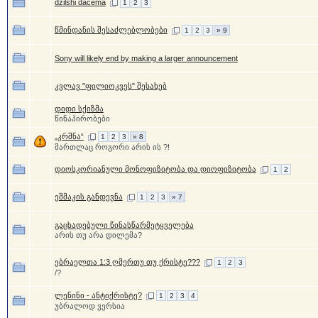
dzilshi dacema
1
2
3
წმინდანის შესაძლებლობები
1
2
3
» 9
Sony will likely end by making a larger announcement
კვლავ "ფილიოკვეს" შესახებ
დიდი სქიზმა
წინაპირობები
„კრშნა“
1
2
3
» 8
მართლაც როგორი არის ის ?!
დიოსკორიანული მონოფიზიტობა და დიოფიზიტობა
1
2
ეშმაკის განდევნა
1
2
3
» 7
გაცხადებული წინასწარმეტყველება
არის თუ არა დილემა?
ებრაელთა 1:3 ღმერთუ თუ ქრისტე???
1
2
3
/?
ლენინი - ანტიქრისტე?
1
2
3
4
უბრალოდ ვერსია