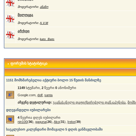
მოდერატორი:
ანანო
მილოცვა
მოდერატორი:
A.V.M
არქივი
მოდერატორი:
kato_Bato
ფორუმის სტატისტიკა
1151 მომხმარებელია აქტიური ბოლო 15 წუთის მანძილზე
1149
სტუმარი,
2
წევრი
0
ანონიმური
Google.com,
dolf
,
santa
აჩვენე დეტალურად:
უკანასკნელი დაფიქსირებული დაწკაპუნება
,
მომხ
დღევანდელი იუბილარები
4
წევრია დღეს იუბილარი
nin100
(
36
),
gaguna
(
26
),
Ako
(
31
),
Ireke
(
39
)
საეკლესიო კალენდარი მომავალი 5 დღის განმავლობაში