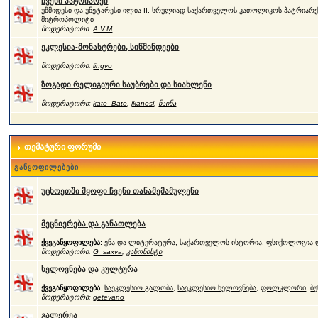
ჩვენი პატრიარქი
უწმიდესი და უნეტარესი ილია II, სრულიად საქართველოს კათოლიკოს-პატრიარქი
მიტროპოლიტი
მოდერატორი:
A.V.M
ეკლესია-მონასტრები, სიწმინდეები
მოდერატორი:
lingvo
ზოგადი რელიგიური საუბრები და სიახლენი
მოდერატორი:
kato_Bato
,
ikanosi
,
ნაინა
თემატური ფორუმი
განყოფილებები
უცხოეთში მყოფი ჩვენი თანამემამულენი
მეცნიერება და განათლება
ქვეგანყოფილება:
ენა და ლიტერატურა
,
საქართველოს ისტორია
,
ფსიქოლოგია დ
მოდერატორი:
G_saxva
,
კანონისტი
ხელოვნება და კულტურა
ქვეგანყოფილება:
საეკლესიო გალობა
,
საეკლესიო ხელოვნება
,
ფოლკლორი
,
ბუ
მოდერატორი:
qetevano
გალერეა