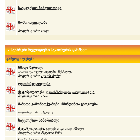
საეკლესიო ბიბლიოთეკა
მომლოცველობა
მოდერატორი:
სოფი
საუბრები რელიგიური საკითხების გარშემო
განყოფილებები
წმიდა წერილი
ახალი და ძველი აღთქმის შესწავლა
მოდერატორი:
ალექსანდრე
ღვთისმეტყველება
ქვეგანყოფილება:
ღვთისმსახურება
,
აპოლოგეტიკა
მოდერატორი:
afxazi
მამათა გამონათქვამები, წმინდანთა ცხოვრება
მოდერატორი:
†სერგი†
საეკლესიო სამართალი
ქვეგანყოფილება:
ეკლესია და სახელმწიფო
მოდერატორი:
მხევალი ნინო