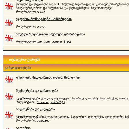
ჩვენი პატრიარქი
უწმიდესი და უნეტარესი ილია II, სრულიად საქართველოს კათოლიკოს-პატრიარქი
მთავარეპისკოპოსი და ბიჭვინთისა და ცხუმ-აფხაზეთის მიტროპოლიტი
მოდერატორი:
A.V.M
ეკლესია-მონასტრები, სიწმინდეები
მოდერატორი:
lingvo
ზოგადი რელიგიური საუბრები და სიახლენი
მოდერატორი:
kato_Bato
,
ikanosi
,
ნაინა
თემატური ფორუმი
განყოფილებები
უცხოეთში მყოფი ჩვენი თანამემამულენი
მეცნიერება და განათლება
ქვეგანყოფილება:
ენა და ლიტერატურა
,
საქართველოს ისტორია
,
ფსიქოლოგია დ
მოდერატორი:
G_saxva
,
კანონისტი
ხელოვნება და კულტურა
ქვეგანყოფილება:
საეკლესიო გალობა
,
საეკლესიო ხელოვნება
,
ფოლკლორი
,
ბუ
მოდერატორი:
qetevano
გალერეა