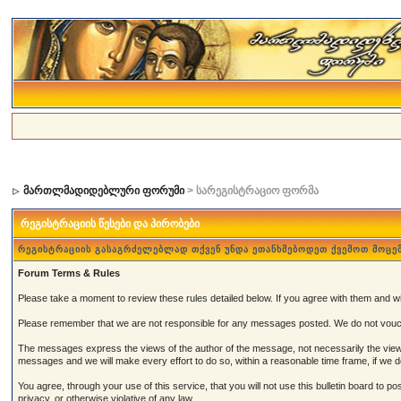
მართლმადიდებლური ფორუმი
> სარეგისტრაციო ფორმა
რეგისტრაციის წესები და პირობები
რეგისტრაციის გასაგრძელებლად თქვენ უნდა ეთანხმებოდეთ ქვემოთ მოცე
Forum Terms & Rules
Please take a moment to review these rules detailed below. If you agree with them and wish
Please remember that we are not responsible for any messages posted. We do not vouch
The messages express the views of the author of the message, not necessarily the views 
messages and we will make every effort to do so, within a reasonable time frame, if we 
You agree, through your use of this service, that you will not use this bulletin board to 
privacy, or otherwise violative of any law.