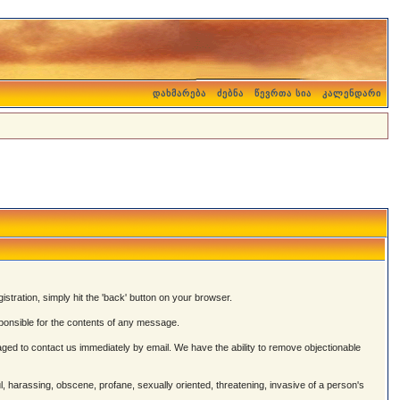
დახმარება
ძებნა
წევრთა სია
კალენდარი
istration, simply hit the 'back' button on your browser.
onsible for the contents of any message.
ged to contact us immediately by email. We have the ability to remove objectionable
ul, harassing, obscene, profane, sexually oriented, threatening, invasive of a person's