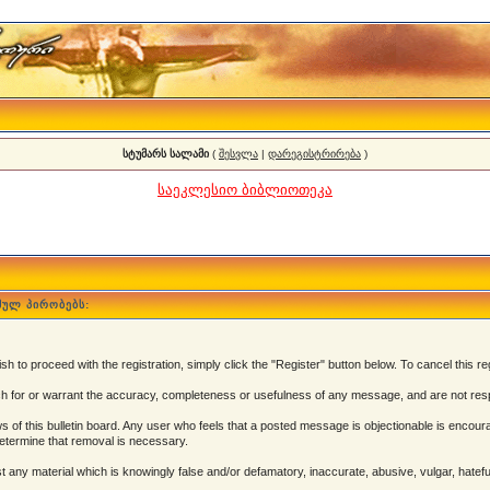
სტუმარს სალამი
(
შესვლა
|
დარეგისტრირება
)
საეკლესიო ბიბლიოთეკა
მულ პირობებს:
 to proceed with the registration, simply click the "Register" button below. To cancel this reg
 for or warrant the accuracy, completeness or usefulness of any message, and are not resp
of this bulletin board. Any user who feels that a posted message is objectionable is encoura
determine that removal is necessary.
post any material which is knowingly false and/or defamatory, inaccurate, abusive, vulgar, hatef