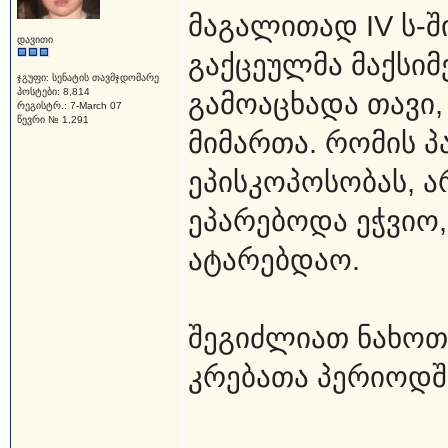
მაგალითად IV ს-
დავითი
გაქცეულმა მაქსი
ჯგუფი: სენატის თავმჯდომარე
პოსტები: 8,814
გამოაცხადა თავი
რეგისტრ.: 7-March 07
წევრი № 1,291
მიმართა. რომის პ
ეპისკოპოსობას, ა
ეპარებოდა ეჭვიო,
ატარებდაო.
შეგიძლიათ ნახოთ
კრებათა პერიოდში