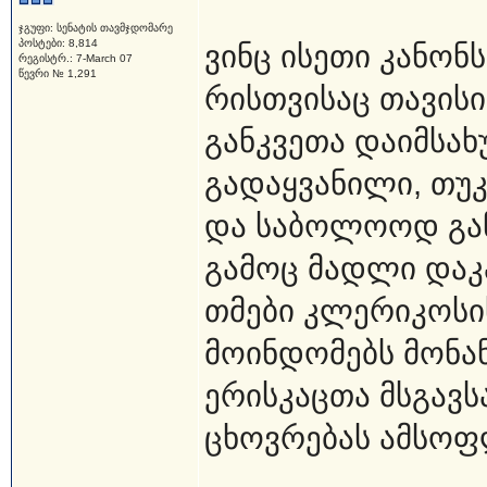
ჯგუფი: სენატის თავმჯდომარე
პოსტები: 8,814
ვინც ისეთი კანონ
რეგისტრ.: 7-March 07
წევრი № 1,291
რისთვისაც თავის
განკვეთა დაიმსახ
გადაყვანილი, თუ
და საბოლოოდ გან
გამოც მადლი დაკა
თმები კლერიკოსი
მოინდომებს მონან
ერისკაცთა მსგავს
ცხოვრებას ამსოფლ